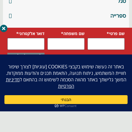
סגל
ספרייה
פניות סטודנטים
שם פרטי*
שם משפחה*
דואר אלקטרוני*
תמיכה טכנית
בלחיצה על שלח אני
טלפון*
בחר מסלול לימודים*
מאשר את
מדיניות
הפרטיות
של
המכללה
עלינו
שלח
מסלולי לימוד
תמיכה לסטודנט
מידע לסטודנט
אתרי משנה