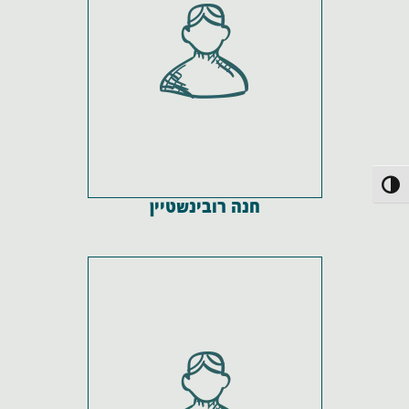
פעל/כבה ניגודיות גבוהה
חנה רובינשטיין