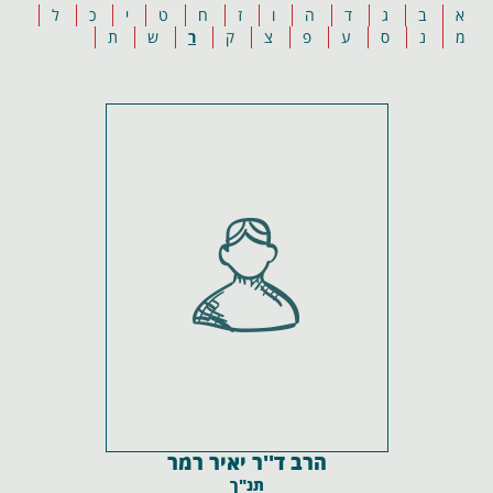
א
ב
ג
ד
ה
ו
ז
ח
ט
י
כ
ל
מ
נ
ס
ע
פ
צ
ק
ר
ש
ת
הרב ד''ר יאיר רמר
תנ"ך