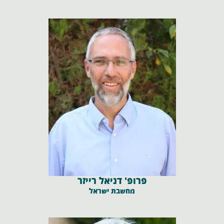
פרופ' דניאל רייזר
מחשבת ישראל