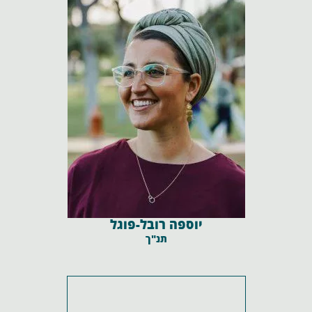
יוספה רובל-פוגל
תנ"ך