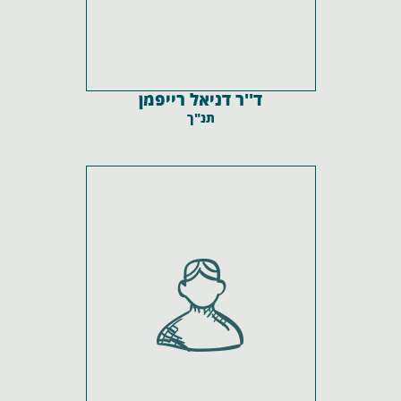
ד''ר דניאל רייפמן
תנ"ך