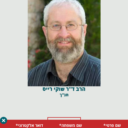
הרב ד''ר שוקי רייס
תנ"ך
הצג עוד
שם פרטי*
שם משפחה*
דואר אלקטרוני*