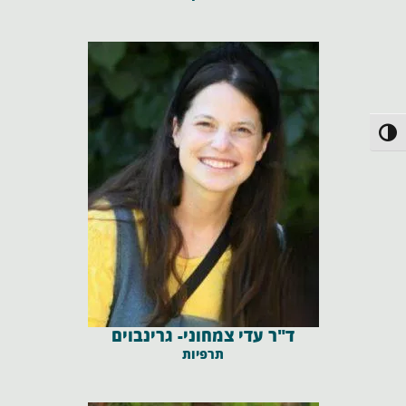
פעל/כבה ניגודיות גבוהה
ד"ר עדי צמחוני- גרינבוים
תרפיות