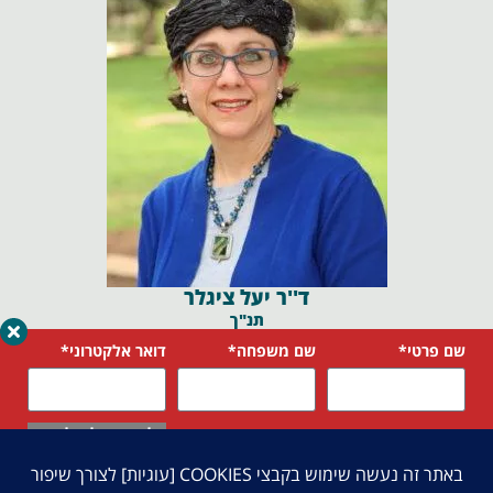
ד''ר יעל ציגלר
תנ"ך
שם פרטי*
שם משפחה*
דואר אלקטרוני*
בלחיצה על שלח אני
טלפון*
בחר מסלול לימודים*
מאשר את
מדיניות
הפרטיות
של