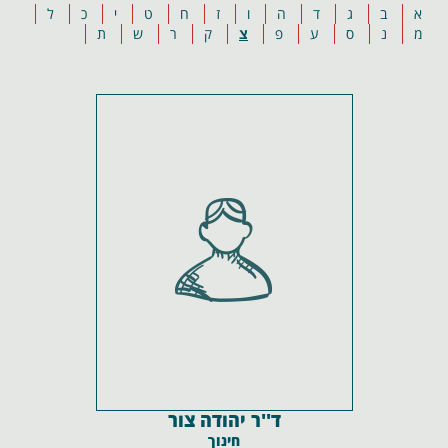
א
ב
ג
ד
ה
ו
ז
ח
ט
י
כ
ל
מ
נ
ס
ע
פ
צ
ק
ר
ש
ת
ד''ר יהודה צור
חינוך