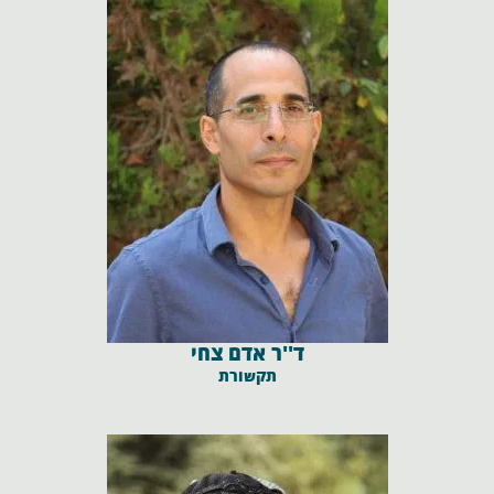
ד''ר אדם צחי
תקשורת