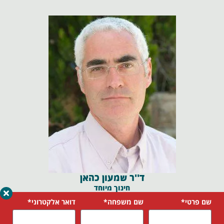
ד''ר שמעון כהאן
חינוך מיוחד
שם פרטי*
שם משפחה*
דואר אלקטרוני*