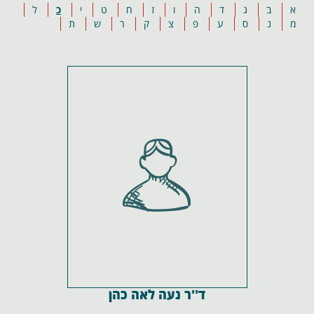
א
ב
ג
ד
ה
ו
ז
ח
ט
י
כ
ל
מ
נ
ס
ע
פ
צ
ק
ר
ש
ת
ד''ר נעה לאה כהן