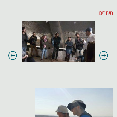
מיתרים