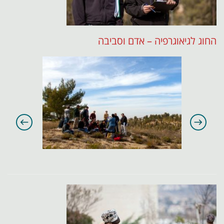
החוג לגיאוגרפיה – אדם וסביבה