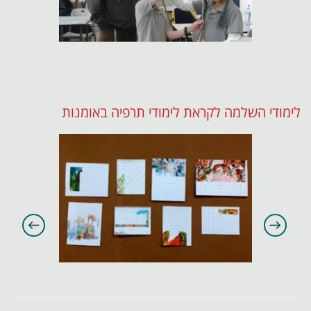
לימודי השלמה לקראת לימודי תרפיה באומנות